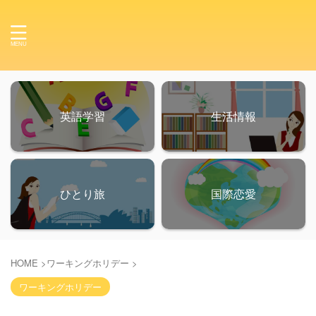
英語学習
生活情報
ひとり旅
国際恋愛
HOME
>
ワーキングホリデー
>
ワーキングホリデー