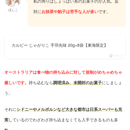
私の周りはしょっぱい系のお菓子のが人気。反
ほしこ
対に
お抹茶や餡子は苦手な人が多い
です。
カルビー じゃがりこ 手羽先味 20g×8袋【東海限定】
ポチップ
オーストラリアは食べ物の持ち込みに対して規制がめちゃめちゃ
厳しいです。
持ち込むなら
調理済み、未開封のお菓子
にしましょ
う。
それに
シドニーやメルボルンなど大きな都市は日系スーパーも充
実
しているのでわざわざ持ち込まなくても入手できるものも多