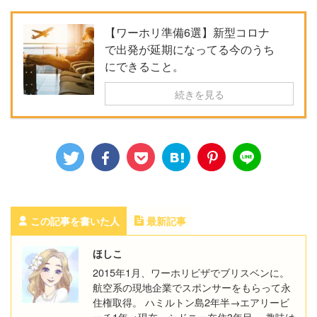
【ワーホリ準備6選】新型コロナ
で出発が延期になってる今のうち
にできること。
続きを見る
この記事を書いた人
最新記事
ほしこ
2015年1月、ワーホリビザでブリスベンに。
航空系の現地企業でスポンサーをもらって永
住権取得。 ハミルトン島2年半→エアリービ
ーチ1年→現在、シドニー在住3年目。 趣味は