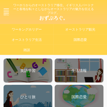
ワーホリからのオーストラリア移住。イギリス人パートナ
ーと各地を転々としながらオーストラリアの魅力を伝える
ブログ。
おずぶろぐ。
ワーキングホリデー
オーストラリア観光
オーストラリア生活
国際恋愛
雑談
英語学習
生活情報
ひとり旅
国際恋愛