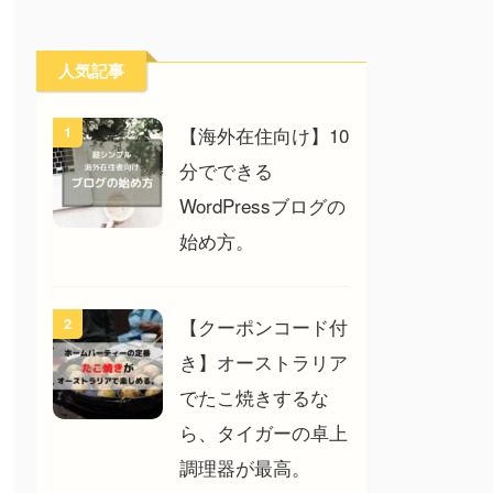
人気記事
【海外在住向け】10
1
分でできる
WordPressブログの
始め方。
【クーポンコード付
2
き】オーストラリア
でたこ焼きするな
ら、タイガーの卓上
調理器が最高。