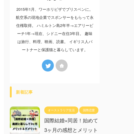
2015年1月、ワーホリビザでブリスベンに。
航空系の現地企業でスポンサーをもらって永
住権取得。 ハミルトン島2年半→エアリービ
ーチ1年→現在、シドニー在住3年目。 趣味
は旅行、料理、映画、読書。 イギリス人パ
ートナーと保護猫と暮らしています。
新着記事
オーストラリア生活
国際恋愛
国際結婚×同居！始めて
3ヶ月の感想とメリット