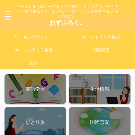
ワーホリからのオーストラリア移住。イギリス人パートナ
ーと各地を転々としながらオーストラリアの魅力を伝える
ブログ。
おずぶろぐ。
ワーキングホリデー
オーストラリア観光
オーストラリア生活
国際恋愛
雑談
英語学習
生活情報
ひとり旅
国際恋愛