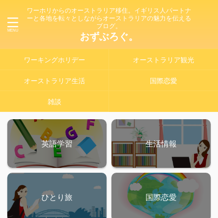
ワーホリからのオーストラリア移住。イギリス人パートナ
ーと各地を転々としながらオーストラリアの魅力を伝える
ブログ。
おずぶろぐ。
ワーキングホリデー
オーストラリア観光
オーストラリア生活
国際恋愛
雑談
英語学習
生活情報
ひとり旅
国際恋愛