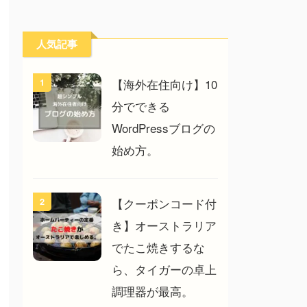
人気記事
【海外在住向け】10
1
分でできる
WordPressブログの
始め方。
【クーポンコード付
2
き】オーストラリア
でたこ焼きするな
ら、タイガーの卓上
調理器が最高。