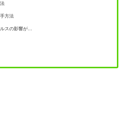
法
手方法
ルスの影響が…