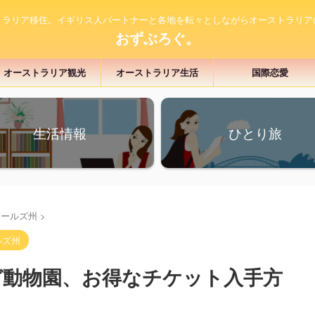
トラリア移住。イギリス人パートナーと各地を転々としながらオーストラリア
おずぶろぐ。
オーストラリア観光
オーストラリア生活
国際恋愛
生活情報
ひとり旅
ェールズ州
>
ルズ州
ガ動物園、お得なチケット入手方