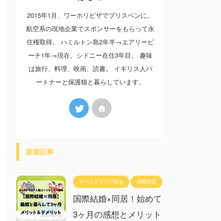
2015年1月、ワーホリビザでブリスベンに。
航空系の現地企業でスポンサーをもらって永
住権取得。 ハミルトン島2年半→エアリービ
ーチ1年→現在、シドニー在住3年目。 趣味
は旅行、料理、映画、読書。 イギリス人パ
ートナーと保護猫と暮らしています。
新着記事
オーストラリア生活
国際恋愛
国際結婚×同居！始めて
3ヶ月の感想とメリット