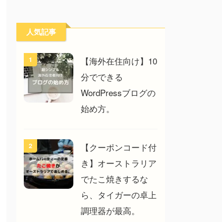
人気記事
【海外在住向け】10
1
分でできる
WordPressブログの
始め方。
【クーポンコード付
2
き】オーストラリア
でたこ焼きするな
ら、タイガーの卓上
調理器が最高。