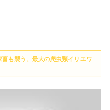
家畜も襲う、最大の爬虫類イリエワ