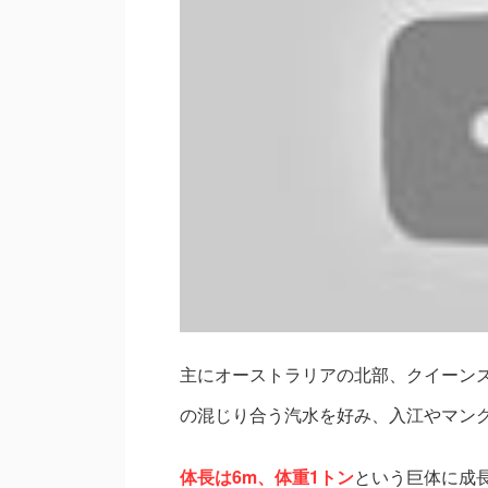
主にオーストラリアの北部、クイーン
の混じり合う汽水を好み、入江やマン
体長は6m、体重1トン
という巨体に成