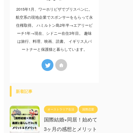
2015年1月、ワーホリビザでブリスベンに。
航空系の現地企業でスポンサーをもらって永
住権取得。 ハミルトン島2年半→エアリービ
ーチ1年→現在、シドニー在住3年目。 趣味
は旅行、料理、映画、読書。 イギリス人パ
ートナーと保護猫と暮らしています。
新着記事
オーストラリア生活
国際恋愛
国際結婚×同居！始めて
3ヶ月の感想とメリット