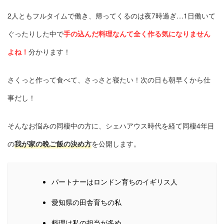
2人ともフルタイムで働き、帰ってくるのは夜7時過ぎ…1日働いて
ぐったりした中で
手の込んだ料理なんて全く作る気になりません
よね！
分かります！
さくっと作って食べて、さっさと寝たい！次の日も朝早くから仕
事だし！
そんなお悩みの同棲中の方に、シェハアウス時代を経て同棲4年目
の
我が家の晩ご飯の決め方
を公開します。
パートナーはロンドン育ちのイギリス人
愛知県の田舎育ちの私
料理は私の担当が多め