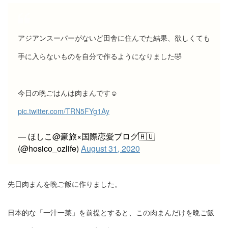
アジアンスーパーがないど田舎に住んでた結果、欲しくても
手に入らないものを自分で作るようになりました🤣
今日の晩ごはんは肉まんです☺️
pic.twitter.com/TRN5FYg1Ay
— ほしこ@豪旅×国際恋愛ブログ🇦🇺
(@hosico_ozlife)
August 31, 2020
先日肉まんを晩ご飯に作りました。
日本的な「一汁一菜」を前提とすると、この肉まんだけを晩ご飯