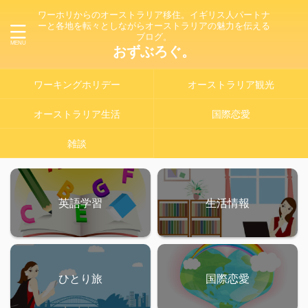
ワーホリからのオーストラリア移住。イギリス人パートナ
ーと各地を転々としながらオーストラリアの魅力を伝える
ブログ。
おずぶろぐ。
ワーキングホリデー
オーストラリア観光
オーストラリア生活
国際恋愛
雑談
英語学習
生活情報
ひとり旅
国際恋愛