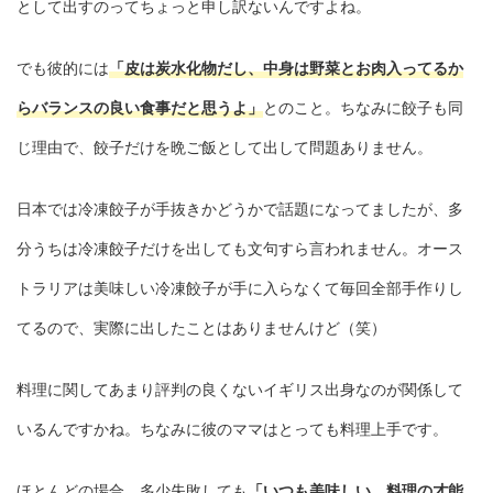
として出すのってちょっと申し訳ないんですよね。
でも彼的には
「皮は炭水化物だし、中身は野菜とお肉入ってるか
らバランスの良い食事だと思うよ」
とのこと。ちなみに餃子も同
じ理由で、餃子だけを晩ご飯として出して問題ありません。
日本では冷凍餃子が手抜きかどうかで話題になってましたが、多
分うちは冷凍餃子だけを出しても文句すら言われません。オース
トラリアは美味しい冷凍餃子が手に入らなくて毎回全部手作りし
てるので、実際に出したことはありませんけど（笑）
料理に関してあまり評判の良くないイギリス出身なのが関係して
いるんですかね。ちなみに彼のママはとっても料理上手です。
ほとんどの場合、多少失敗しても
「いつも美味しい、料理の才能