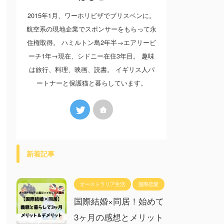
2015年1月、ワーホリビザでブリスベンに。
航空系の現地企業でスポンサーをもらって永
住権取得。 ハミルトン島2年半→エアリービ
ーチ1年→現在、シドニー在住3年目。 趣味
は旅行、料理、映画、読書。 イギリス人パ
ートナーと保護猫と暮らしています。
新着記事
オーストラリア生活
国際恋愛
国際結婚×同居！始めて
3ヶ月の感想とメリット