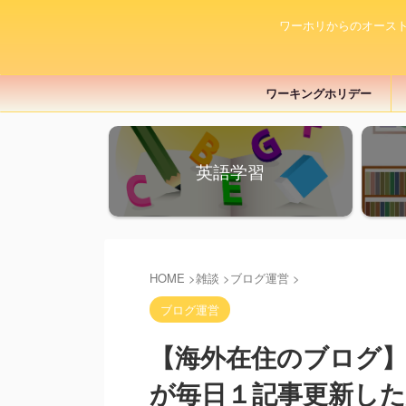
ワーホリからのオース
ワーキングホリデー
英語学習
HOME
>
雑談
>
ブログ運営
>
ブログ運営
【海外在住のブログ】
が毎日１記事更新した