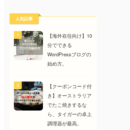
人気記事
【海外在住向け】10
1
分でできる
WordPressブログの
始め方。
【クーポンコード付
2
き】オーストラリア
でたこ焼きするな
ら、タイガーの卓上
調理器が最高。