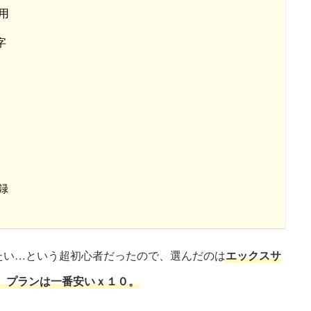
用
字
録
たい…という超初心者だったので、選んだのは
エックスサ
ート、プランは一番安いｘ１０。